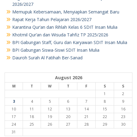
2026/2027
Memupuk Kebersamaan, Menyiapkan Semangat Baru
Rapat Kerja Tahun Pelajaran 2026/2027
Karantina Qur’an dan Rihlah Kelas 6 SDIT Insan Mulia
Khotmil Qur’an dan Wisuda Tahfiz TP 2025/2026
BPI Gabungan Staff, Guru dan Karyawan SDIT Insan Mulia
BPI Gabungan Siswa-Siswi SDIT Insan Mulia
Dauroh Surah Al Fatihah Ber-Sanad
August 2026
M
T
W
T
F
S
S
1
2
3
4
5
6
7
8
9
10
11
12
13
14
15
16
17
18
19
20
21
22
23
24
25
26
27
28
29
30
31