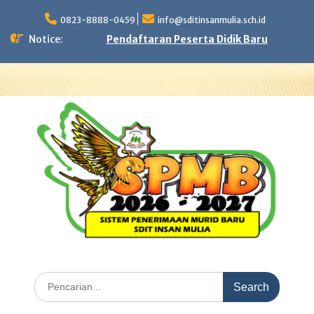
Skip
to
0823-8888-0459
info@sditinsanmulia.sch.id
content
Notice:
Pendaftaran Peserta Didik Baru
Search
for: