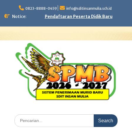
Skip
to
0823-8888-0459
info@sditinsanmulia.sch.id
content
Notice:
Pendaftaran Peserta Didik Baru
Search
for: