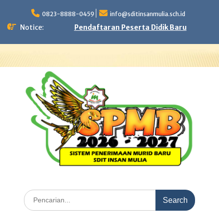
Skip
to
0823-8888-0459
info@sditinsanmulia.sch.id
content
Notice:
Pendaftaran Peserta Didik Baru
Search
for: