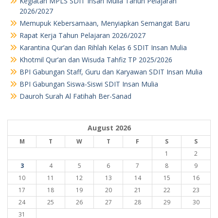
Kegiatan MPLS SDIT Insan Mulia Tahun Pelajaran
2026/2027
Memupuk Kebersamaan, Menyiapkan Semangat Baru
Rapat Kerja Tahun Pelajaran 2026/2027
Karantina Qur’an dan Rihlah Kelas 6 SDIT Insan Mulia
Khotmil Qur’an dan Wisuda Tahfiz TP 2025/2026
BPI Gabungan Staff, Guru dan Karyawan SDIT Insan Mulia
BPI Gabungan Siswa-Siswi SDIT Insan Mulia
Dauroh Surah Al Fatihah Ber-Sanad
August 2026
M
T
W
T
F
S
S
1
2
3
4
5
6
7
8
9
10
11
12
13
14
15
16
17
18
19
20
21
22
23
24
25
26
27
28
29
30
31