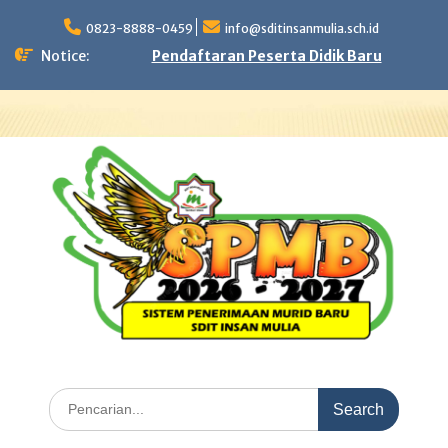
Skip
to
0823-8888-0459
info@sditinsanmulia.sch.id
content
Notice:
Pendaftaran Peserta Didik Baru
Search
for: