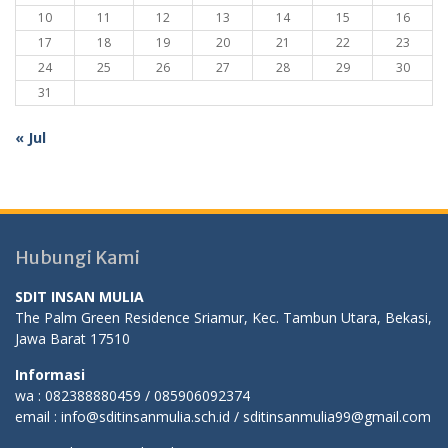
10
11
12
13
14
15
16
17
18
19
20
21
22
23
24
25
26
27
28
29
30
31
« Jul
Hubungi Kami
SDIT INSAN MULIA
The Palm Green Residence Sriamur, Kec. Tambun Utara, Bekasi,
Jawa Barat 17510
Informasi
wa : 082388880459 / 085906092374
email : info@sditinsanmulia.sch.id / sditinsanmulia99@gmail.com