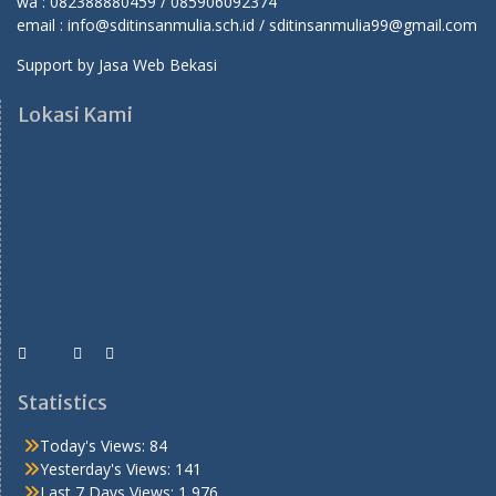
wa : 082388880459 / 085906092374
email : info@sditinsanmulia.sch.id / sditinsanmulia99@gmail.com
Support by
Jasa Web Bekasi
Lokasi Kami
Statistics
Today's Views:
84
Yesterday's Views:
141
Last 7 Days Views:
1,976