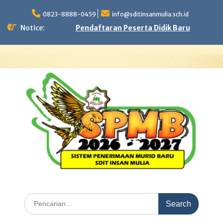
Skip
to
0823-8888-0459
info@sditinsanmulia.sch.id
content
Notice:
Pendaftaran Peserta Didik Baru
Search
for: