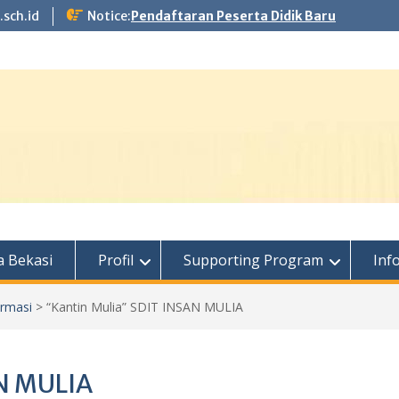
.sch.id
Notice:
Pendaftaran Peserta Didik Baru
 Bekasi
Profil
Supporting Program
Inf
ormasi
>
“Kantin Mulia” SDIT INSAN MULIA
AN MULIA