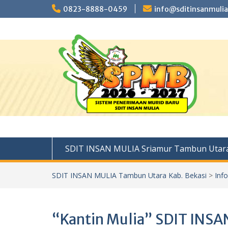
Skip
0823-8888-0459
info@sditinsanmulia
to
content
SDIT INSAN MULIA Sriamur Tambun Utara
SDIT INSAN MULIA Tambun Utara Kab. Bekasi
>
Inf
“Kantin Mulia” SDIT INS