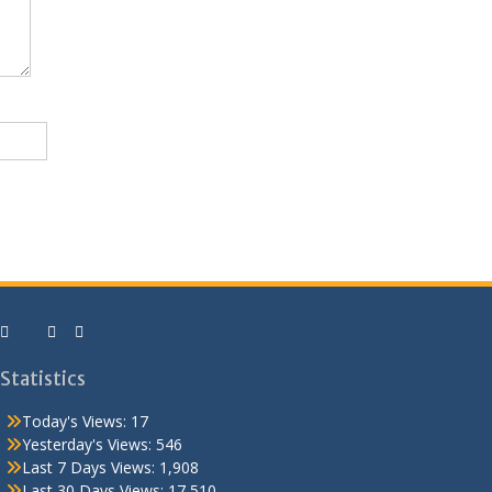
Statistics
Today's Views:
17
Yesterday's Views:
546
Last 7 Days Views:
1,908
Last 30 Days Views:
17,510