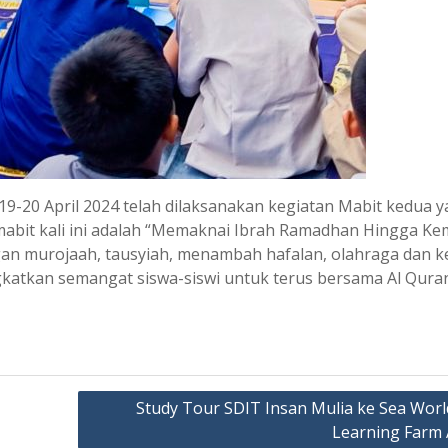
 19-20 April 2024 telah dilaksanakan kegiatan Mabit kedua 
a mabit kali ini adalah “Memaknai Ibrah Ramadhan Hingga Ke
dengan murojaah, tausyiah, menambah hafalan, olahraga dan k
ngkatkan semangat siswa-siswi untuk terus bersama Al Qura
Study Tour SDIT Insan Mulia ke Sea Worl
Learning Farm 