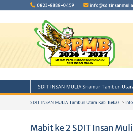
Skip
0823-8888-0459
info@sditinsanmulia
to
content
SDIT INSAN MULIA Sriamur Tambun Utara
SDIT INSAN MULIA Tambun Utara Kab. Bekasi
>
Inf
Mabit ke 2 SDIT Insan Mul