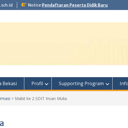
.sch.id
Notice:
Pendaftaran Peserta Didik Baru
 Bekasi
Profil
Supporting Program
Inf
ormasi
>
Mabit ke 2 SDIT Insan Mulia
ia