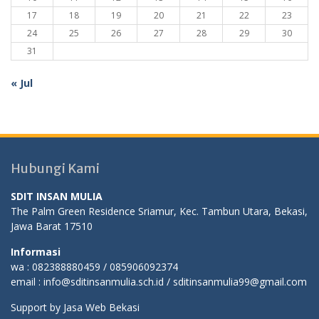
17
18
19
20
21
22
23
24
25
26
27
28
29
30
31
« Jul
Hubungi Kami
SDIT INSAN MULIA
The Palm Green Residence Sriamur, Kec. Tambun Utara, Bekasi,
Jawa Barat 17510
Informasi
wa : 082388880459 / 085906092374
email : info@sditinsanmulia.sch.id / sditinsanmulia99@gmail.com
Support by
Jasa Web Bekasi