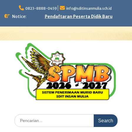
Skip
to
0823-8888-0459
info@sditinsanmulia.sch.id
content
Notice:
Pendaftaran Peserta Didik Baru
Search
for: