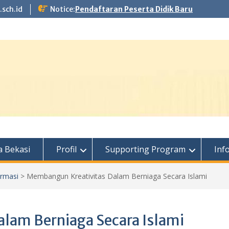
.sch.id
Notice:
Pendaftaran Peserta Didik Baru
 Bekasi
Profil
Supporting Program
Inf
ormasi
>
Membangun Kreativitas Dalam Berniaga Secara Islami
lam Berniaga Secara Islami