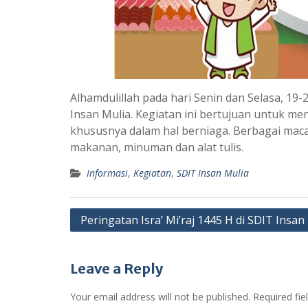
Alhamdulillah pada hari Senin dan Selasa, 19
Insan Mulia. Kegiatan ini bertujuan untuk m
khususnya dalam hal berniaga. Berbagai mac
makanan, minuman dan alat tulis.
Informasi
,
Kegiatan
,
SDIT Insan Mulia
Post
Peringatan Isra’ Mi’raj 1445 H di SDIT Insan
navigation
Leave a Reply
Your email address will not be published.
Required fi