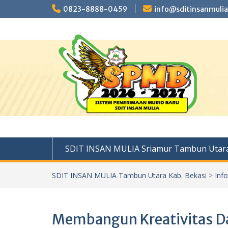
Skip
0823-8888-0459
info@sditinsanmulia
to
content
SDIT INSAN MULIA Sriamur Tambun Utara
SDIT INSAN MULIA Tambun Utara Kab. Bekasi
>
Inf
Membangun Kreativitas Da