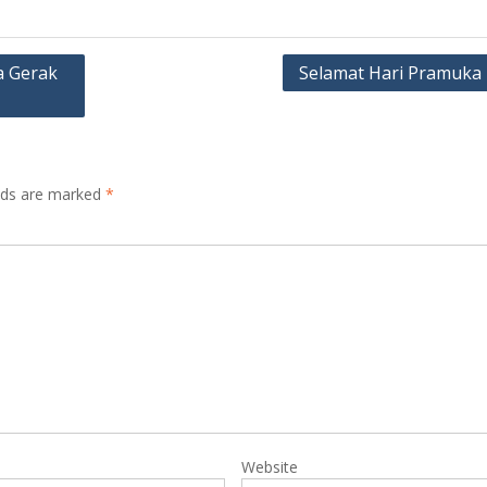
a Gerak
Selamat Hari Pramuka 
elds are marked
*
Website