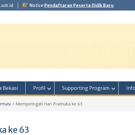
.sch.id
Notice:
Pendaftaran Peserta Didik Baru
 Bekasi
Profil
Supporting Program
Inf
ormasi
>
Memperingati Hari Pramuka ke 63
a ke 63