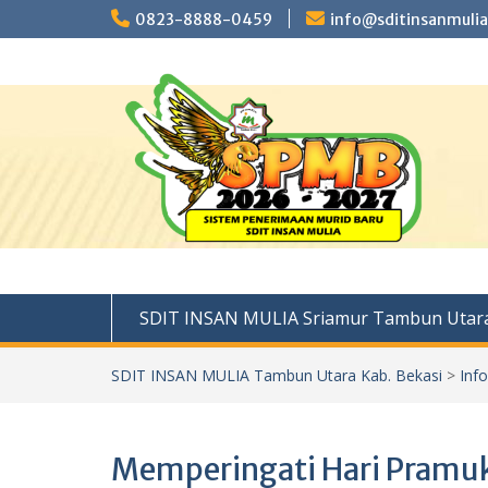
Skip
0823-8888-0459
info@sditinsanmulia
to
content
SDIT INSAN MULIA Sriamur Tambun Utara
SDIT INSAN MULIA Tambun Utara Kab. Bekasi
>
Inf
Memperingati Hari Pramuk