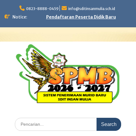
Skip
to
0823-8888-0459
info@sditinsanmulia.sch.id
content
Notice:
Pendaftaran Peserta Didik Baru
Search
for: