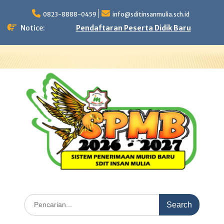
Skip
to
0823-8888-0459
info@sditinsanmulia.sch.id
content
Notice:
Pendaftaran Peserta Didik Baru
Search
for: