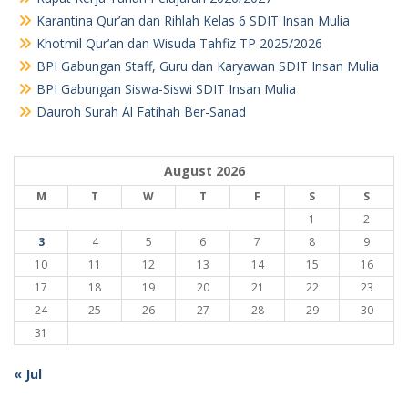
Karantina Qur’an dan Rihlah Kelas 6 SDIT Insan Mulia
Khotmil Qur’an dan Wisuda Tahfiz TP 2025/2026
BPI Gabungan Staff, Guru dan Karyawan SDIT Insan Mulia
BPI Gabungan Siswa-Siswi SDIT Insan Mulia
Dauroh Surah Al Fatihah Ber-Sanad
August 2026
M
T
W
T
F
S
S
1
2
3
4
5
6
7
8
9
10
11
12
13
14
15
16
17
18
19
20
21
22
23
24
25
26
27
28
29
30
31
« Jul