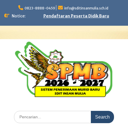
Skip
to
0823-8888-0459
info@sditinsanmulia.sch.id
content
Notice:
Pendaftaran Peserta Didik Baru
Search
for: