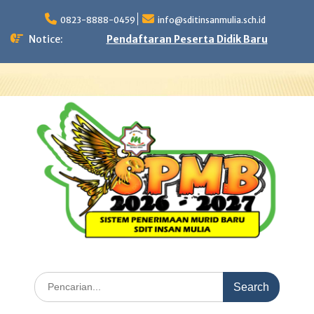
Skip
to
0823-8888-0459
info@sditinsanmulia.sch.id
content
Notice:
Pendaftaran Peserta Didik Baru
Search
for: