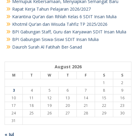
Memupuk Kebersamaan, Menyiapkan Semangat Baru
Rapat Kerja Tahun Pelajaran 2026/2027
Karantina Qur’an dan Rihlah Kelas 6 SDIT Insan Mulia
Khotmil Qur’an dan Wisuda Tahfiz TP 2025/2026
BPI Gabungan Staff, Guru dan Karyawan SDIT Insan Mulia
BPI Gabungan Siswa-Siswi SDIT Insan Mulia
Dauroh Surah Al Fatihah Ber-Sanad
August 2026
M
T
W
T
F
S
S
1
2
3
4
5
6
7
8
9
10
11
12
13
14
15
16
17
18
19
20
21
22
23
24
25
26
27
28
29
30
31
« Jul