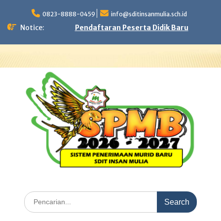
Skip
to
0823-8888-0459
info@sditinsanmulia.sch.id
content
Notice:
Pendaftaran Peserta Didik Baru
Search
for: