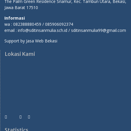
The Palm Green Residence Sriamur, Kec. Tambun Utara, Bekasi,
Jawa Barat 17510
Informasi
wa : 082388880459 / 085906092374
email : info@sditinsanmulia.sch.id / sditinsanmulia99@gmail.com
Support by
Jasa Web Bekasi
Lokasi Kami
Statistics