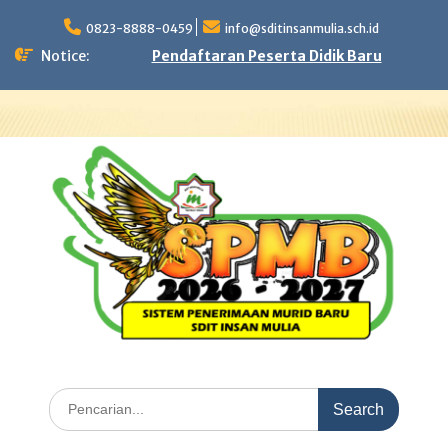
Skip
to
0823-8888-0459
info@sditinsanmulia.sch.id
content
Notice:
Pendaftaran Peserta Didik Baru
Search
for: