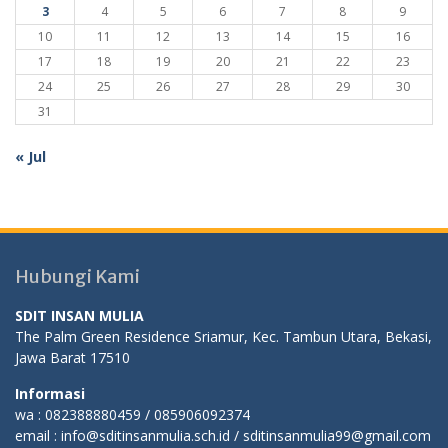
3
4
5
6
7
8
9
10
11
12
13
14
15
16
17
18
19
20
21
22
23
24
25
26
27
28
29
30
31
« Jul
Hubungi Kami
SDIT INSAN MULIA
The Palm Green Residence Sriamur, Kec. Tambun Utara, Bekasi,
Jawa Barat 17510
Informasi
wa : 082388880459 / 085906092374
email : info@sditinsanmulia.sch.id / sditinsanmulia99@gmail.com