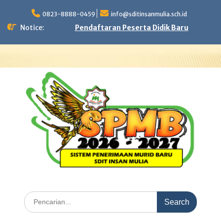
Skip
to
0823-8888-0459
info@sditinsanmulia.sch.id
content
Notice:
Pendaftaran Peserta Didik Baru
Search
for: