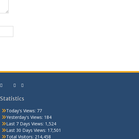
Statistics
Today's Views:
77
Yesterday's Views:
184
Last 7 Days Views:
1,524
Last 30 Days Views:
17,501
Total Visitors:
214,458