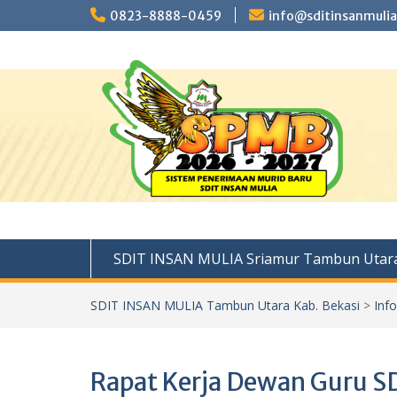
Skip
0823-8888-0459
info@sditinsanmulia
to
content
SDIT INSAN MULIA Sriamur Tambun Utara
SDIT INSAN MULIA Tambun Utara Kab. Bekasi
>
Inf
Rapat Kerja Dewan Guru S