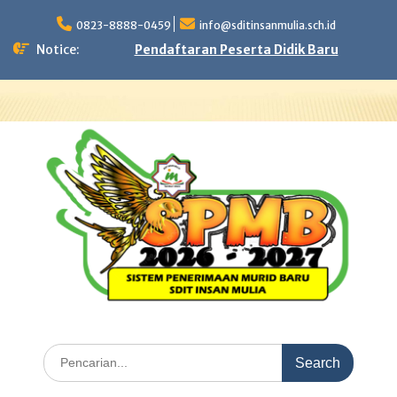
Skip
to
0823-8888-0459
info@sditinsanmulia.sch.id
content
Notice:
Pendaftaran Peserta Didik Baru
Search
for: