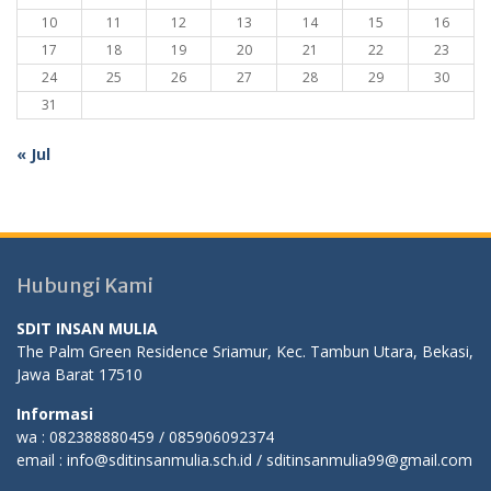
10
11
12
13
14
15
16
17
18
19
20
21
22
23
24
25
26
27
28
29
30
31
« Jul
Hubungi Kami
SDIT INSAN MULIA
The Palm Green Residence Sriamur, Kec. Tambun Utara, Bekasi,
Jawa Barat 17510
Informasi
wa : 082388880459 / 085906092374
email : info@sditinsanmulia.sch.id / sditinsanmulia99@gmail.com