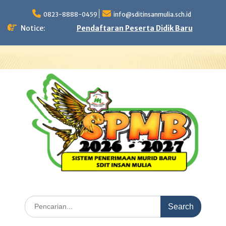
Skip
to
0823-8888-0459
info@sditinsanmulia.sch.id
content
Notice:
Pendaftaran Peserta Didik Baru
Search
for: