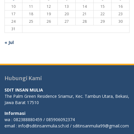
10
11
12
13
14
15
16
17
18
19
20
21
22
23
24
25
26
27
28
29
30
31
« Jul
Hubungi Kami
SDIT INSAN MULIA
The Palm Green Residence Sriamur, Kec. Tambun Utara, Bekasi,
Jawa Barat 17510
Informasi
wa : 082388880459 / 085906092374
email : info@sditinsanmulia.sch.id / sditinsanmulia99@gmail.com