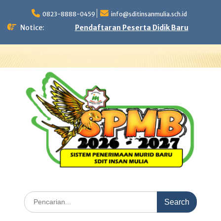
Skip
to
0823-8888-0459
info@sditinsanmulia.sch.id
content
Notice:
Pendaftaran Peserta Didik Baru
Search
for: