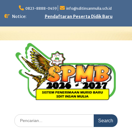
Skip
to
0823-8888-0459
info@sditinsanmulia.sch.id
content
Notice:
Pendaftaran Peserta Didik Baru
Search
for: