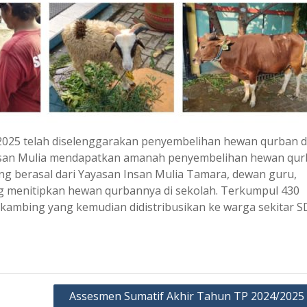
i 2025 telah diselenggarakan penyembelihan hewan qurban d
T Insan Mulia mendapatkan amanah penyembelihan hewan qu
ng berasal dari Yayasan Insan Mulia Tamara, dewan guru,
ng menitipkan hewan qurbannya di sekolah. Terkumpul 430
kambing yang kemudian didistribusikan ke warga sekitar S
Assesmen Sumatif Akhir Tahun TP 2024/2025 