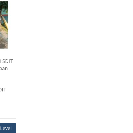
i SDIT
rban
DIT
Level