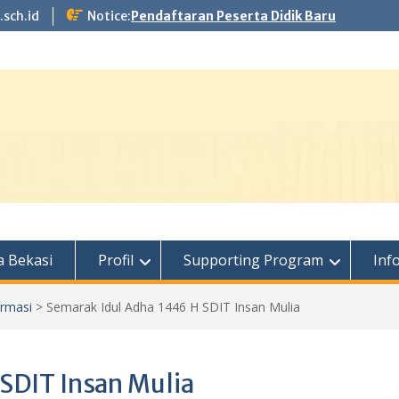
.sch.id
Notice:
Pendaftaran Peserta Didik Baru
 Bekasi
Profil
Supporting Program
Inf
ormasi
>
Semarak Idul Adha 1446 H SDIT Insan Mulia
SDIT Insan Mulia