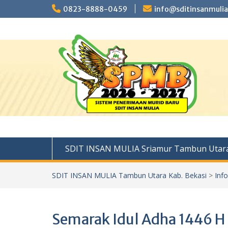
Skip
0823-8888-0459
info@sditinsanmulia
to
content
SDIT INSAN MULIA Sriamur Tambun Utara
SDIT INSAN MULIA Tambun Utara Kab. Bekasi
>
Inf
Semarak Idul Adha 1446 H 