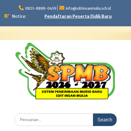
Skip
to
0823-8888-0459
info@sditinsanmulia.sch.id
content
Notice:
Pendaftaran Peserta Didik Baru
Search
for: