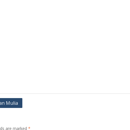
an Mulia
elds are marked
*