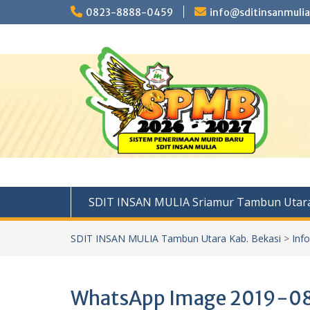
Skip
0823-8888-0459
info@sditinsanmulia
to
content
SDIT INSAN MULIA Sriamur Tambun Utara
SDIT INSAN MULIA Tambun Utara Kab. Bekasi
>
Inf
WhatsApp Image 2019-08-