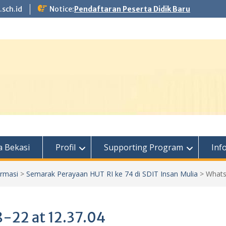
.sch.id
Notice:
Pendaftaran Peserta Didik Baru
 Bekasi
Profil
Supporting Program
Inf
ormasi
>
Semarak Perayaan HUT RI ke 74 di SDIT Insan Mulia
>
Whats
22 at 12.37.04