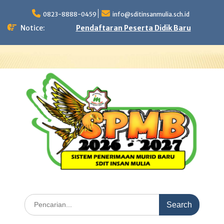
Skip
to
0823-8888-0459
info@sditinsanmulia.sch.id
content
Notice:
Pendaftaran Peserta Didik Baru
Search
for: