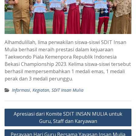
Alhamdulillah, lima perwakilan siswa-siswi SDIT Insan
Mulia berhasil meraih prestasi dalam kejuaraan
Taekwondo Piala Kemenpora Republik Indonesia
Bekasi Championship 2023. Kelima siswa-siswi tersebut
berhasil mempersembahkan 1 medali emas, 1 medali
perak dan 3 medali perunggu.
Informasi
,
Kegiatan
,
SDIT Insan Mulia
Post
Apresiasi dari Komite SDIT INSAN MULIA untuk
navigation
Guru, Staff dan Karyawan
Perayaan Hari Guru Bersama Yayasan Insan Mulia