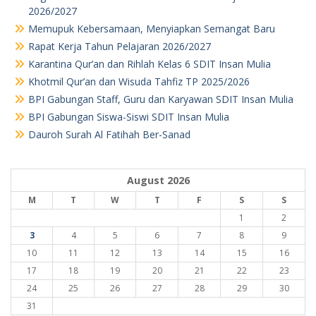
2026/2027
Memupuk Kebersamaan, Menyiapkan Semangat Baru
Rapat Kerja Tahun Pelajaran 2026/2027
Karantina Qur’an dan Rihlah Kelas 6 SDIT Insan Mulia
Khotmil Qur’an dan Wisuda Tahfiz TP 2025/2026
BPI Gabungan Staff, Guru dan Karyawan SDIT Insan Mulia
BPI Gabungan Siswa-Siswi SDIT Insan Mulia
Dauroh Surah Al Fatihah Ber-Sanad
August 2026
M
T
W
T
F
S
S
1
2
3
4
5
6
7
8
9
10
11
12
13
14
15
16
17
18
19
20
21
22
23
24
25
26
27
28
29
30
31