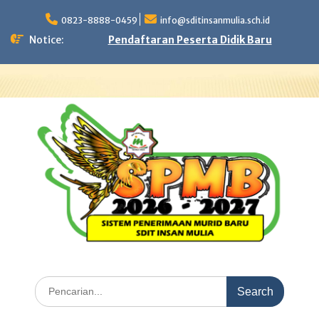
Skip
to
0823-8888-0459
info@sditinsanmulia.sch.id
content
Notice:
Pendaftaran Peserta Didik Baru
Search
for: