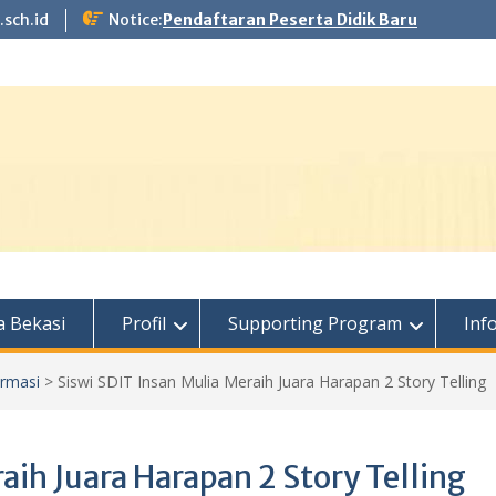
.sch.id
Notice:
Pendaftaran Peserta Didik Baru
 Bekasi
Profil
Supporting Program
Inf
ormasi
>
Siswi SDIT Insan Mulia Meraih Juara Harapan 2 Story Telling
aih Juara Harapan 2 Story Telling