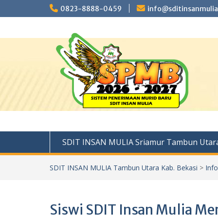
Skip
0823-8888-0459
info@sditinsanmulia
to
content
SDIT INSAN MULIA Sriamur Tambun Utara
SDIT INSAN MULIA Tambun Utara Kab. Bekasi
>
Inf
Siswi SDIT Insan Mulia Mer