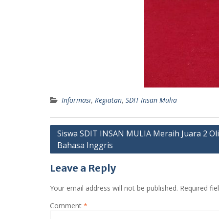
Informasi
,
Kegiatan
,
SDIT Insan Mulia
Post
Siswa SDIT INSAN MULIA Meraih Juara 2 Ol
Bahasa Inggris
navigation
Leave a Reply
Your email address will not be published.
Required fi
Comment
*