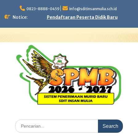
Skip
to
0823-8888-0459
info@sditinsanmulia.sch.id
content
Notice:
Pendaftaran Peserta Didik Baru
Search
for: