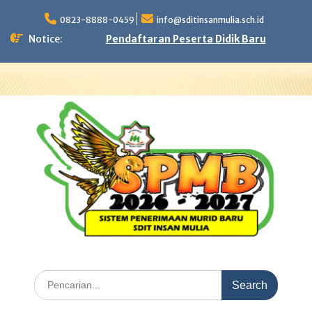
Skip
to
0823-8888-0459
info@sditinsanmulia.sch.id
content
Notice:
Pendaftaran Peserta Didik Baru
Search
for: