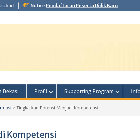
.sch.id
Notice:
Pendaftaran Peserta Didik Baru
 Bekasi
Profil
Supporting Program
Inf
ormasi
>
Tingkatkan Potensi Menjadi Kompetensi
di Kompetensi