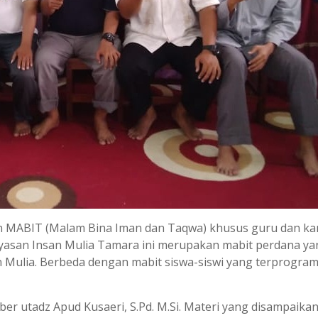
kan MABIT (Malam Bina Iman dan Taqwa) khusus guru dan k
ayasan Insan Mulia Tamara ini merupakan mabit perdana ya
 Mulia. Berbeda dengan mabit siswa-siswi yang terprogra
r utadz Apud Kusaeri, S.Pd. M.Si. Materi yang disampaika