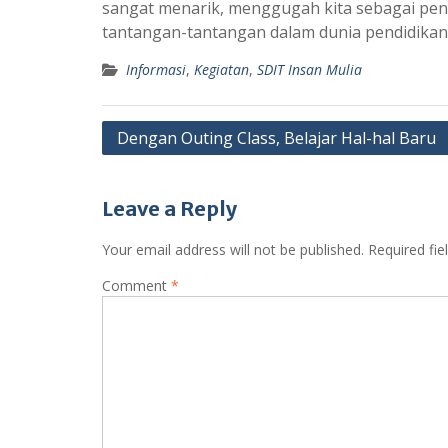
sangat menarik, menggugah kita sebagai pend
tantangan-tantangan dalam dunia pendidikan
Informasi
,
Kegiatan
,
SDIT Insan Mulia
Post
Dengan Outing Class, Belajar Hal-hal Baru
navigation
Leave a Reply
Your email address will not be published.
Required fi
Comment
*