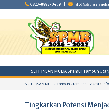
Skip
0823-8888-0459
info@sditinsanmulia
to
content
SDIT INSAN MULIA Sriamur Tambun Utara
SDIT INSAN MULIA Tambun Utara Kab. Bekasi
>
Inf
Tingkatkan Potensi Menja