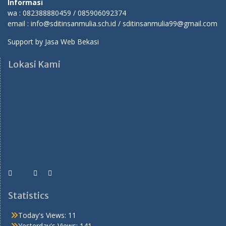
Informasi
wa : 082388880459 / 085906092374
email : info@sditinsanmulia.sch.id / sditinsanmulia99@gmail.com
Support by
Jasa Web Bekasi
Lokasi Kami
Statistics
Today's Views:
11
Yesterday's Views:
141