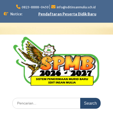
Skip
to
0823-8888-0459
info@sditinsanmulia.sch.id
content
Notice:
Pendaftaran Peserta Didik Baru
Search
for: