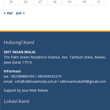
25
26
27
28
29
30
31
« Apr
Jun »
Hubungi Kami
SDIT INSAN MULIA
The Palm Green Residence Sriamur, Kec. Tambun Utara, Bekasi,
Jawa Barat 17510
Informasi
wa : 082388880459 / 085906092374
email : info@sditinsanmulia.sch.id / sditinsanmulia99@gmail.com
Support by
Jasa Web Bekasi
Lokasi Kami