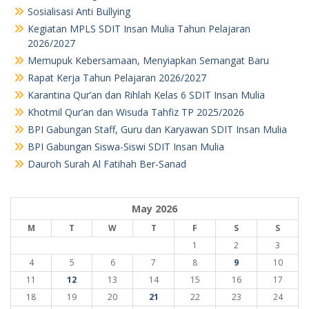
Sosialisasi Anti Bullying
Kegiatan MPLS SDIT Insan Mulia Tahun Pelajaran
2026/2027
Memupuk Kebersamaan, Menyiapkan Semangat Baru
Rapat Kerja Tahun Pelajaran 2026/2027
Karantina Qur’an dan Rihlah Kelas 6 SDIT Insan Mulia
Khotmil Qur’an dan Wisuda Tahfiz TP 2025/2026
BPI Gabungan Staff, Guru dan Karyawan SDIT Insan Mulia
BPI Gabungan Siswa-Siswi SDIT Insan Mulia
Dauroh Surah Al Fatihah Ber-Sanad
May 2026
M
T
W
T
F
S
S
1
2
3
4
5
6
7
8
9
10
11
12
13
14
15
16
17
18
19
20
21
22
23
24