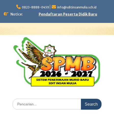
Skip
to
0823-8888-0459
info@sditinsanmulia.sch.id
content
Notice:
Pendaftaran Peserta Didik Baru
Search
for: