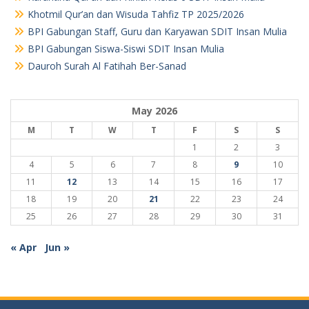
Khotmil Qur’an dan Wisuda Tahfiz TP 2025/2026
BPI Gabungan Staff, Guru dan Karyawan SDIT Insan Mulia
BPI Gabungan Siswa-Siswi SDIT Insan Mulia
Dauroh Surah Al Fatihah Ber-Sanad
May 2026
M
T
W
T
F
S
S
1
2
3
4
5
6
7
8
9
10
11
12
13
14
15
16
17
18
19
20
21
22
23
24
25
26
27
28
29
30
31
« Apr
Jun »