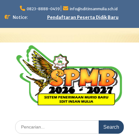
Skip
to
0823-8888-0459
info@sditinsanmulia.sch.id
content
Notice:
Pendaftaran Peserta Didik Baru
Search
for: