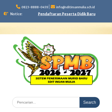
Skip
to
0823-8888-0459
info@sditinsanmulia.sch.id
content
Notice:
Pendaftaran Peserta Didik Baru
Search
for: