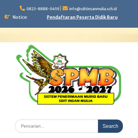
Skip
to
0823-8888-0459
info@sditinsanmulia.sch.id
content
Notice:
Pendaftaran Peserta Didik Baru
Search
for: