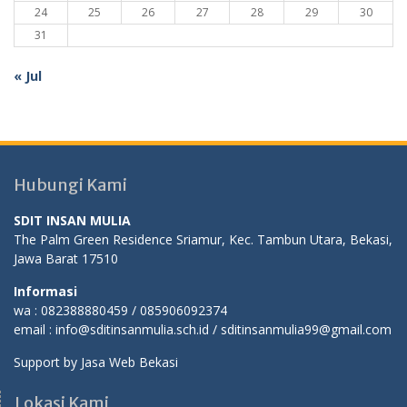
24
25
26
27
28
29
30
31
« Jul
Hubungi Kami
SDIT INSAN MULIA
The Palm Green Residence Sriamur, Kec. Tambun Utara, Bekasi,
Jawa Barat 17510
Informasi
wa : 082388880459 / 085906092374
email : info@sditinsanmulia.sch.id / sditinsanmulia99@gmail.com
Support by
Jasa Web Bekasi
Lokasi Kami