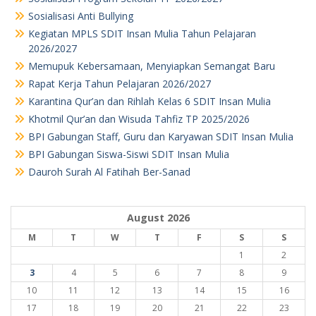
Sosialisasi Anti Bullying
Kegiatan MPLS SDIT Insan Mulia Tahun Pelajaran
2026/2027
Memupuk Kebersamaan, Menyiapkan Semangat Baru
Rapat Kerja Tahun Pelajaran 2026/2027
Karantina Qur’an dan Rihlah Kelas 6 SDIT Insan Mulia
Khotmil Qur’an dan Wisuda Tahfiz TP 2025/2026
BPI Gabungan Staff, Guru dan Karyawan SDIT Insan Mulia
BPI Gabungan Siswa-Siswi SDIT Insan Mulia
Dauroh Surah Al Fatihah Ber-Sanad
August 2026
M
T
W
T
F
S
S
1
2
3
4
5
6
7
8
9
10
11
12
13
14
15
16
17
18
19
20
21
22
23