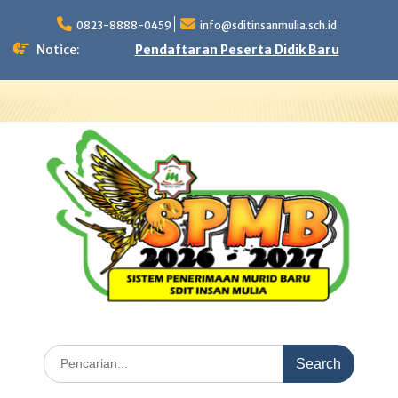
Skip
to
0823-8888-0459
info@sditinsanmulia.sch.id
content
Notice:
Pendaftaran Peserta Didik Baru
Search
for: