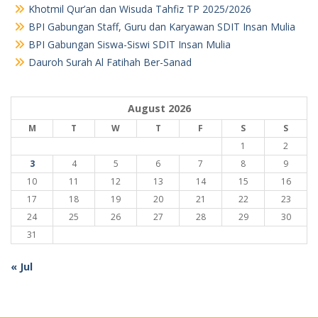
Khotmil Qur’an dan Wisuda Tahfiz TP 2025/2026
BPI Gabungan Staff, Guru dan Karyawan SDIT Insan Mulia
BPI Gabungan Siswa-Siswi SDIT Insan Mulia
Dauroh Surah Al Fatihah Ber-Sanad
August 2026
M
T
W
T
F
S
S
1
2
3
4
5
6
7
8
9
10
11
12
13
14
15
16
17
18
19
20
21
22
23
24
25
26
27
28
29
30
31
« Jul