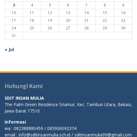
3
4
5
6
7
8
9
10
11
12
13
14
15
16
17
18
19
20
21
22
23
24
25
26
27
28
29
30
31
« Jul
Hubungi Kami
SDIT INSAN MULIA
The Palm Green Residence Sriamur, Kec. Tambun Utara, Bekasi,
Jawa Barat 17510
Informasi
wa : 082388880459 / 085906092374
email : info@sditinsanmulia.sch.id / sditinsanmulia99@gmail.com