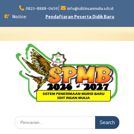
Skip
to
0823-8888-0459
info@sditinsanmulia.sch.id
content
Notice:
Pendaftaran Peserta Didik Baru
Search
for: