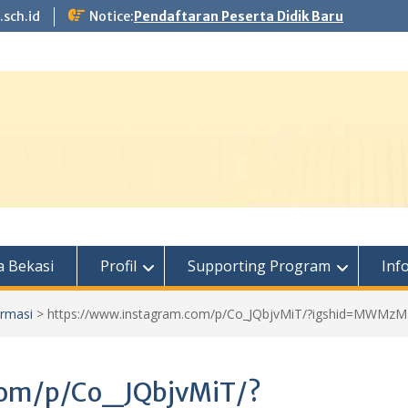
.sch.id
Notice:
Pendaftaran Peserta Didik Baru
 Bekasi
Profil
Supporting Program
Inf
ormasi
>
https://www.instagram.com/p/Co_JQbjvMiT/?igshid=MWM
com/p/Co_JQbjvMiT/?