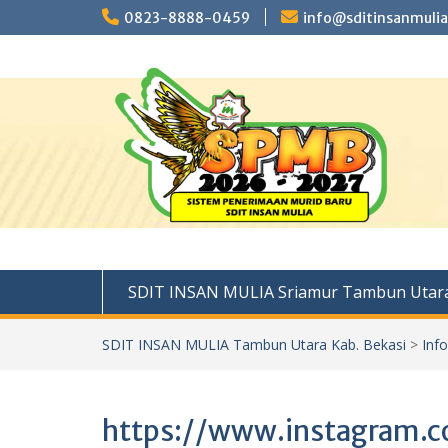
Skip
0823-8888-0459
info@sditinsanmulia
to
content
SDIT INSAN MULIA Sriamur Tambun Utara
SDIT INSAN MULIA Tambun Utara Kab. Bekasi
>
Inf
https://www.instagram.