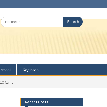
Search
for:
ormasi
Kegiatan
zM2Q4ZmE=
Recent Posts