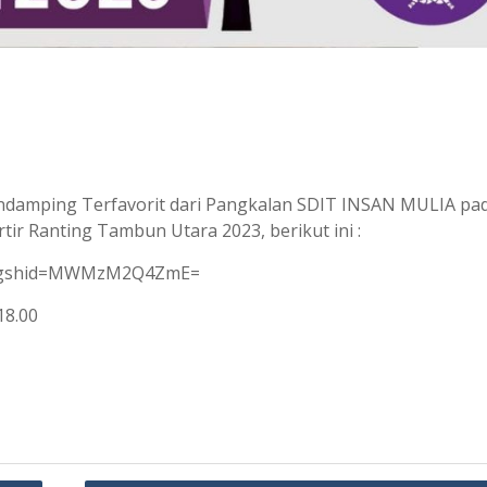
damping Terfavorit dari Pangkalan SDIT INSAN MULIA pa
r Ranting Tambun Utara 2023, berikut ini :
/?igshid=MWMzM2Q4ZmE=
18.00