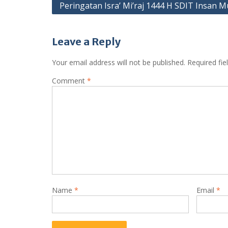
Post
Peringatan Isra’ Mi’raj 1444 H SDIT Insan M
navigation
Leave a Reply
Your email address will not be published.
Required fi
Comment
*
Name
*
Email
*