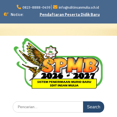
Skip
to
0823-8888-0459
info@sditinsanmulia.sch.id
content
Notice:
Pendaftaran Peserta Didik Baru
Search
for: