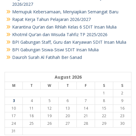
2026/2027
Memupuk Kebersamaan, Menyiapkan Semangat Baru
Rapat Kerja Tahun Pelajaran 2026/2027
Karantina Qur’an dan Rihlah Kelas 6 SDIT Insan Mulia
Khotmil Qur’an dan Wisuda Tahfiz TP 2025/2026
BPI Gabungan Staff, Guru dan Karyawan SDIT Insan Mulia
BPI Gabungan Siswa-Siswi SDIT Insan Mulia
Dauroh Surah Al Fatihah Ber-Sanad
August 2026
M
T
W
T
F
S
S
1
2
3
4
5
6
7
8
9
10
11
12
13
14
15
16
17
18
19
20
21
22
23
24
25
26
27
28
29
30
31