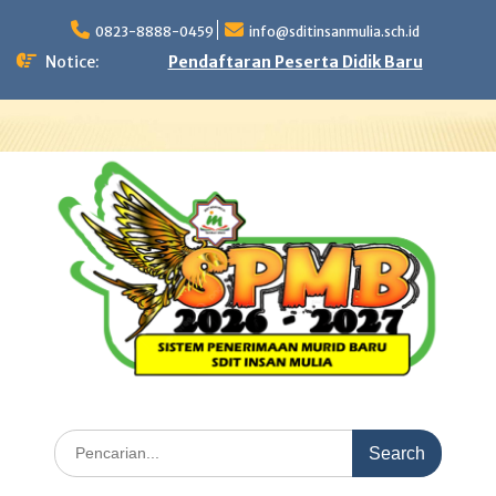
Skip
to
0823-8888-0459
info@sditinsanmulia.sch.id
content
Notice:
Pendaftaran Peserta Didik Baru
Search
for: