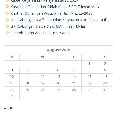
Rapat Kerja Tahun Pelajaran 2026/2027
Karantina Qur’an dan Rihlah Kelas 6 SDIT Insan Mulia
Khotmil Qur’an dan Wisuda Tahfiz TP 2025/2026
BPI Gabungan Staff, Guru dan Karyawan SDIT Insan Mulia
BPI Gabungan Siswa-Siswi SDIT Insan Mulia
Dauroh Surah Al Fatihah Ber-Sanad
August 2026
M
T
W
T
F
S
S
1
2
3
4
5
6
7
8
9
10
11
12
13
14
15
16
17
18
19
20
21
22
23
24
25
26
27
28
29
30
31
« Jul