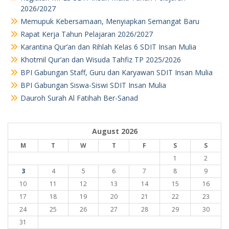
2026/2027
Memupuk Kebersamaan, Menyiapkan Semangat Baru
Rapat Kerja Tahun Pelajaran 2026/2027
Karantina Qur’an dan Rihlah Kelas 6 SDIT Insan Mulia
Khotmil Qur’an dan Wisuda Tahfiz TP 2025/2026
BPI Gabungan Staff, Guru dan Karyawan SDIT Insan Mulia
BPI Gabungan Siswa-Siswi SDIT Insan Mulia
Dauroh Surah Al Fatihah Ber-Sanad
August 2026
M
T
W
T
F
S
S
1
2
3
4
5
6
7
8
9
10
11
12
13
14
15
16
17
18
19
20
21
22
23
24
25
26
27
28
29
30
31