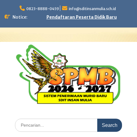
Skip
to
0823-8888-0459
info@sditinsanmulia.sch.id
content
Notice:
Pendaftaran Peserta Didik Baru
Search
for: