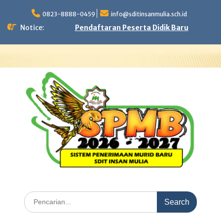
Skip
to
0823-8888-0459
info@sditinsanmulia.sch.id
content
Notice:
Pendaftaran Peserta Didik Baru
Search
for: