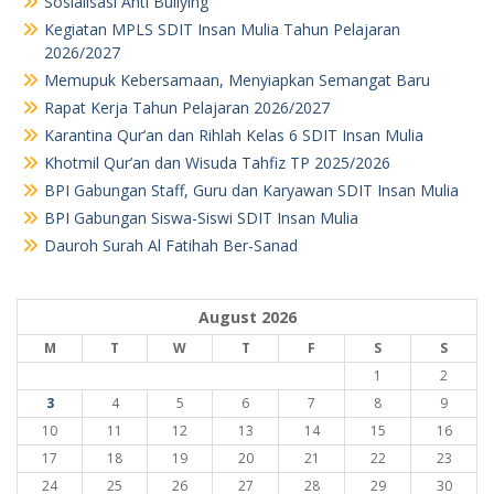
Sosialisasi Anti Bullying
Kegiatan MPLS SDIT Insan Mulia Tahun Pelajaran
2026/2027
Memupuk Kebersamaan, Menyiapkan Semangat Baru
Rapat Kerja Tahun Pelajaran 2026/2027
Karantina Qur’an dan Rihlah Kelas 6 SDIT Insan Mulia
Khotmil Qur’an dan Wisuda Tahfiz TP 2025/2026
BPI Gabungan Staff, Guru dan Karyawan SDIT Insan Mulia
BPI Gabungan Siswa-Siswi SDIT Insan Mulia
Dauroh Surah Al Fatihah Ber-Sanad
August 2026
M
T
W
T
F
S
S
1
2
3
4
5
6
7
8
9
10
11
12
13
14
15
16
17
18
19
20
21
22
23
24
25
26
27
28
29
30