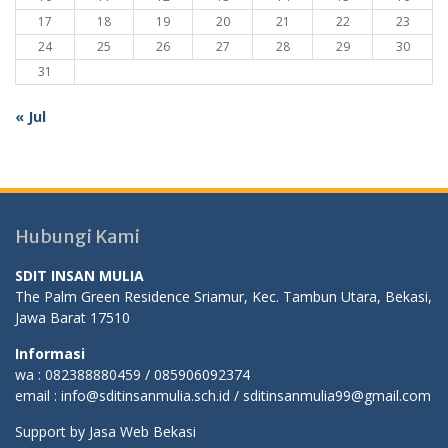
17
18
19
20
21
22
23
24
25
26
27
28
29
30
31
« Jul
Hubungi Kami
SDIT INSAN MULIA
The Palm Green Residence Sriamur, Kec. Tambun Utara, Bekasi,
Jawa Barat 17510
Informasi
wa : 082388880459 / 085906092374
email : info@sditinsanmulia.sch.id / sditinsanmulia99@gmail.com
Support by
Jasa Web Bekasi