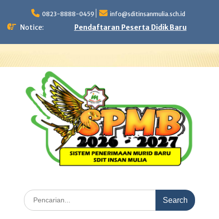
Skip
to
0823-8888-0459
info@sditinsanmulia.sch.id
content
Notice:
Pendaftaran Peserta Didik Baru
Search
for: