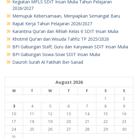
Kegiatan MPLS SDIT Insan Mulia Tahun Pelajaran
2026/2027
Memupuk Kebersamaan, Menyiapkan Semangat Baru
Rapat Kerja Tahun Pelajaran 2026/2027
Karantina Qur’an dan Rihlah Kelas 6 SDIT Insan Mulia
Khotmil Qur’an dan Wisuda Tahfiz TP 2025/2026
BPI Gabungan Staff, Guru dan Karyawan SDIT Insan Mulia
BPI Gabungan Siswa-Siswi SDIT Insan Mulia
Dauroh Surah Al Fatihah Ber-Sanad
August 2026
M
T
W
T
F
S
S
1
2
3
4
5
6
7
8
9
10
11
12
13
14
15
16
17
18
19
20
21
22
23
24
25
26
27
28
29
30
31