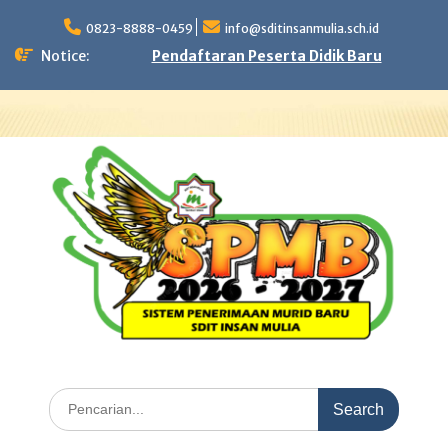
Skip
to
0823-8888-0459
info@sditinsanmulia.sch.id
content
Notice:
Pendaftaran Peserta Didik Baru
Search
for: