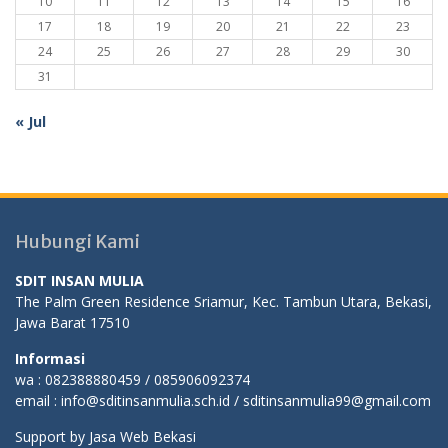
10
11
12
13
14
15
16
17
18
19
20
21
22
23
24
25
26
27
28
29
30
31
« Jul
Hubungi Kami
SDIT INSAN MULIA
The Palm Green Residence Sriamur, Kec. Tambun Utara, Bekasi,
Jawa Barat 17510
Informasi
wa : 082388880459 / 085906092374
email : info@sditinsanmulia.sch.id / sditinsanmulia99@gmail.com
Support by
Jasa Web Bekasi