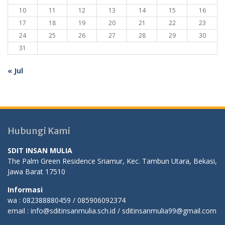
10
11
12
13
14
15
16
17
18
19
20
21
22
23
24
25
26
27
28
29
30
31
« Jul
Hubungi Kami
SDIT INSAN MULIA
The Palm Green Residence Sriamur, Kec. Tambun Utara, Bekasi,
Jawa Barat 17510
Informasi
wa : 082388880459 / 085906092374
email : info@sditinsanmulia.sch.id / sditinsanmulia99@gmail.com