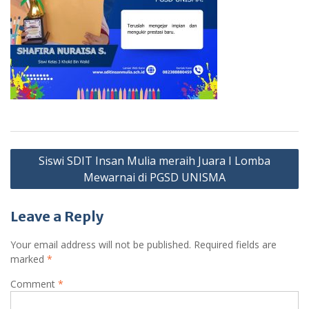
Post
Siswi SDIT Insan Mulia meraih Juara I Lomba
navigation
Mewarnai di PGSD UNISMA
Leave a Reply
Your email address will not be published.
Required fields are
marked
*
Comment
*