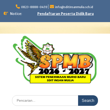
Skip
to
0823-8888-0459
info@sditinsanmulia.sch.id
content
Notice:
Pendaftaran Peserta Didik Baru
Search
for: