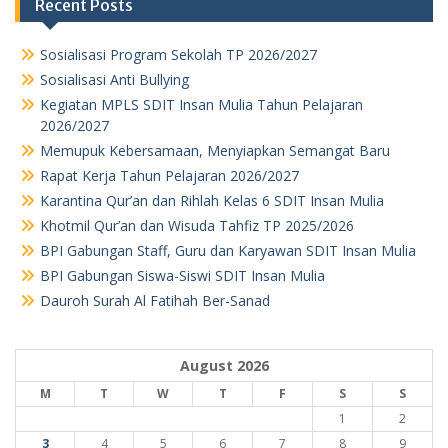
Recent Posts
Sosialisasi Program Sekolah TP 2026/2027
Sosialisasi Anti Bullying
Kegiatan MPLS SDIT Insan Mulia Tahun Pelajaran
2026/2027
Memupuk Kebersamaan, Menyiapkan Semangat Baru
Rapat Kerja Tahun Pelajaran 2026/2027
Karantina Qur’an dan Rihlah Kelas 6 SDIT Insan Mulia
Khotmil Qur’an dan Wisuda Tahfiz TP 2025/2026
BPI Gabungan Staff, Guru dan Karyawan SDIT Insan Mulia
BPI Gabungan Siswa-Siswi SDIT Insan Mulia
Dauroh Surah Al Fatihah Ber-Sanad
August 2026
M
T
W
T
F
S
S
1
2
3
4
5
6
7
8
9