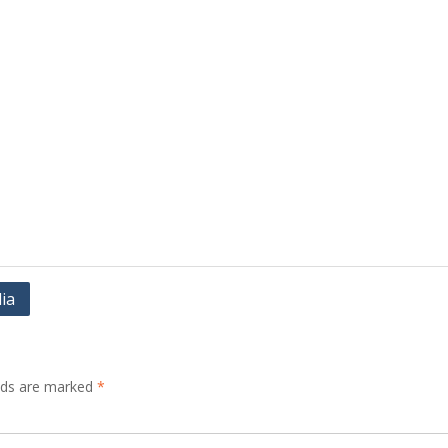
ia
elds are marked
*