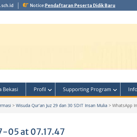
.sch.id
Notice:
Pendaftaran Peserta Didik Baru
 Bekasi
Profil
Supporting Program
Inf
ormasi
>
Wisuda Qur'an Juz 29 dan 30 SDIT Insan Mulia
>
WhatsApp Im
-05 at 07.17.47