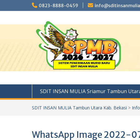
Skip
0823-8888-0459
info@sditinsanmulia
to
content
SDIT INSAN MULIA Sriamur Tambun Utara
SDIT INSAN MULIA Tambun Utara Kab. Bekasi
>
Inf
WhatsApp Image 2022-07